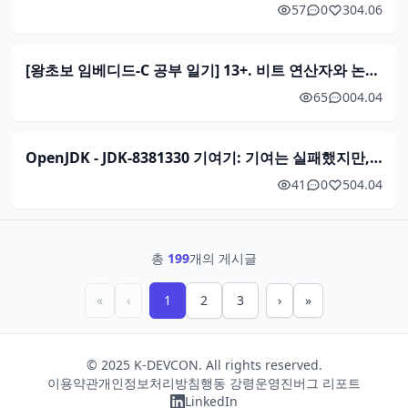
57
0
3
04.06
[왕초보 임베디드-C 공부 일기] 13+. 비트 연산자와 논리 회로
65
0
04.04
OpenJDK - JDK-8381330 기여기: 기여는 실패했지만, 메인테이너도 몰랐던 i18n 잔재를 발견했다
41
0
5
04.04
총
199
개의 게시글
«
‹
1
2
3
›
»
© 2025
K-DEVCON
. All rights reserved.
이용약관
개인정보처리방침
행동 강령
운영진
버그 리포트
LinkedIn