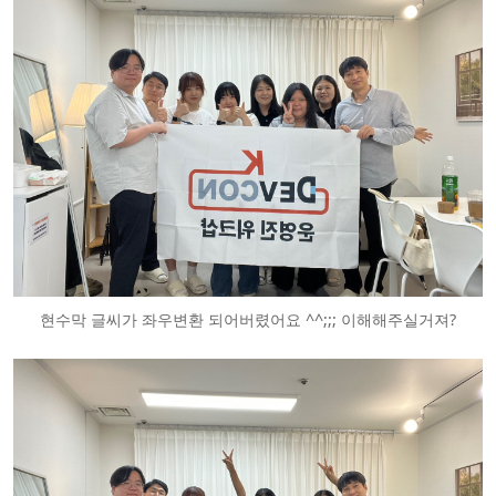
현수막 글씨가 좌우변환 되어버렸어요 ^^;;; 이해해주실거져?