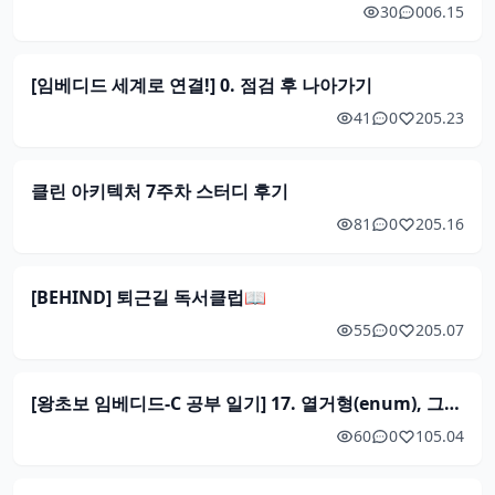
30
0
06.15
[임베디드 세계로 연결!] 0. 점검 후 나아가기
41
0
2
05.23
클린 아키텍처 7주차 스터디 후기
81
0
2
05.16
[BEHIND] 퇴근길 독서클럽📖
55
0
2
05.07
[왕초보 임베디드-C 공부 일기] 17. 열거형(enum), 그리고...다음 챕터로!
60
0
1
05.04