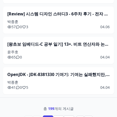
[Review] 시스템 디자인 스터디3 - 6주차 후기 - 전자 지갑 시스템 디자인
박종훈
57
0
3
04.06
[왕초보 임베디드-C 공부 일기] 13+. 비트 연산자와 논리 회로
윤주호
65
0
04.04
OpenJDK - JDK-8381330 기여기: 기여는 실패했지만, 메인테이너도 몰랐던 i18n 잔재를 발견했다
박종훈
41
0
5
04.04
총
199
개의 게시글