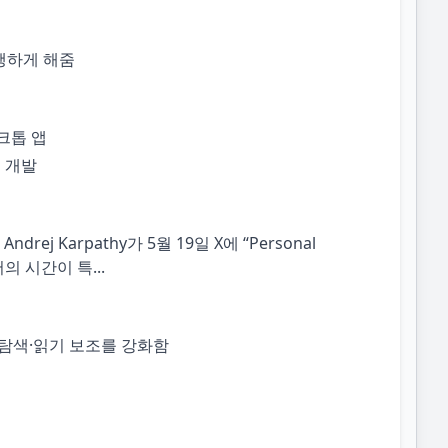
실행하게 해줌
크톱 앱
 개발
Andrej Karpathy가 5월 19일 X에 “Personal
서의 시간이 특...
명·자연어 탐색·읽기 보조를 강화함
음