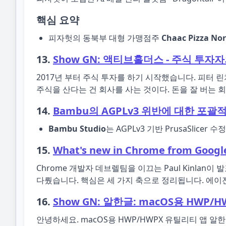
핵심 요약
피자헛의 동북부 대형 가맹점주
Chaac Pizza No
13.
Show GN: 액티브홀더스 - 주식 투자
2017년 부터 주식 투자를 하기 시작했습니다. 피터 린
주식을 산다는 건 회사를 사는 것이다. 돈을 잘 버는
14.
Bambu의 AGPLv3 위반에 대한 포괄
Bambu Studio
는 AGPLv3 기반 PrusaSli
15.
What's new in Chrome from Google
Chrome 개발자 데브렐팀을 이끄는 Paul Kinla
다뤘습니다. 핵심은 세 가지 축으로 정리됩니다. 에이전트
16.
Show GN: 알한글: macOS용 HWP/H
안녕하세요. macOS용 HWP/HWPX 유틸리티 앱 알한글