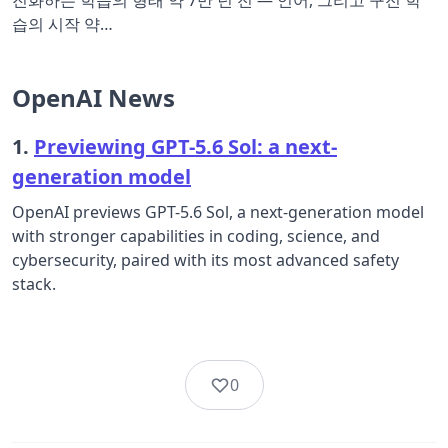
진화하는 학습의 형태 약 7만 년 전 — 언어, 그리고 구전 학
습의 시작 약…
OpenAI News
1.
Previewing GPT-5.6 Sol: a next-
generation model
OpenAI previews GPT-5.6 Sol, a next-generation model
with stronger capabilities in coding, science, and
cybersecurity, paired with its most advanced safety
stack.
0