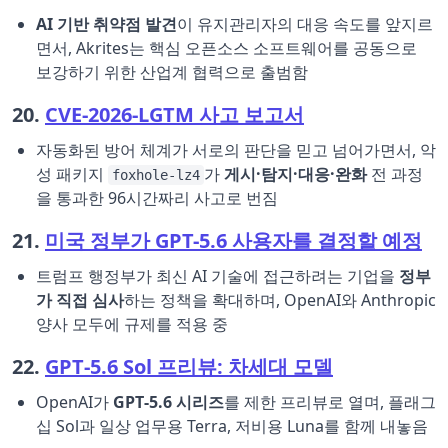
AI 기반 취약점 발견
이 유지관리자의 대응 속도를 앞지르
면서, Akrites는 핵심 오픈소스 소프트웨어를 공동으로
보강하기 위한 산업계 협력으로 출범함
20.
CVE-2026-LGTM 사고 보고서
자동화된 방어 체계가 서로의 판단을 믿고 넘어가면서, 악
성 패키지
가
게시·탐지·대응·완화
전 과정
foxhole-lz4
을 통과한 96시간짜리 사고로 번짐
21.
미국 정부가 GPT-5.6 사용자를 결정할 예정
트럼프 행정부가 최신 AI 기술에 접근하려는 기업을
정부
가 직접 심사
하는 정책을 확대하며, OpenAI와 Anthropic
양사 모두에 규제를 적용 중
22.
GPT‑5.6 Sol 프리뷰: 차세대 모델
OpenAI가
GPT‑5.6 시리즈
를 제한 프리뷰로 열며, 플래그
십 Sol과 일상 업무용 Terra, 저비용 Luna를 함께 내놓음