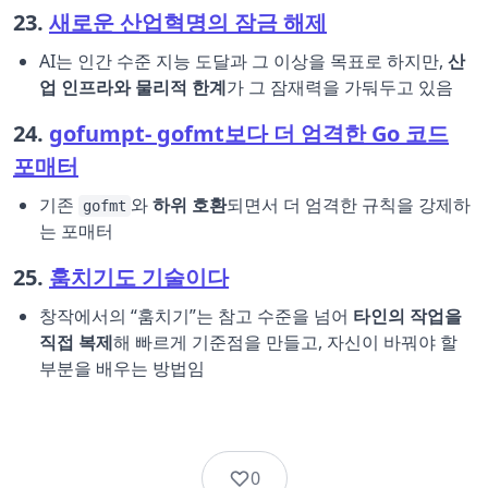
23.
새로운 산업혁명의 잠금 해제
AI는 인간 수준 지능 도달과 그 이상을 목표로 하지만,
산
업 인프라와 물리적 한계
가 그 잠재력을 가둬두고 있음
24.
gofumpt- gofmt보다 더 엄격한 Go 코드
포매터
기존
와
하위 호환
되면서 더 엄격한 규칙을 강제하
gofmt
는 포매터
25.
훔치기도 기술이다
창작에서의 “훔치기”는 참고 수준을 넘어
타인의 작업을
직접 복제
해 빠르게 기준점을 만들고, 자신이 바꿔야 할
부분을 배우는 방법임
0