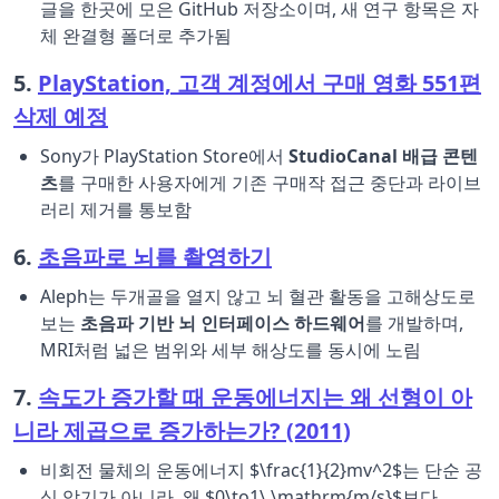
글을 한곳에 모은 GitHub 저장소이며, 새 연구 항목은 자
체 완결형 폴더로 추가됨
5.
PlayStation, 고객 계정에서 구매 영화 551편
삭제 예정
Sony가 PlayStation Store에서
StudioCanal 배급 콘텐
츠
를 구매한 사용자에게 기존 구매작 접근 중단과 라이브
러리 제거를 통보함
6.
초음파로 뇌를 촬영하기
Aleph는 두개골을 열지 않고 뇌 혈관 활동을 고해상도로
보는
초음파 기반 뇌 인터페이스 하드웨어
를 개발하며,
MRI처럼 넓은 범위와 세부 해상도를 동시에 노림
7.
속도가 증가할 때 운동에너지는 왜 선형이 아
니라 제곱으로 증가하는가? (2011)
비회전 물체의 운동에너지 $\frac{1}{2}mv^2$는 단순 공
식 암기가 아니라, 왜 $0\to1\ \mathrm{m/s}$보다