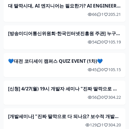
대 딸깍시대, AI 엔지니어는 필요한가? AI ENGINEER NIGHT 밋업
66
1
2
05.21
[방송미디어통신위원회·한국인터넷진흥원 주관] 누구나 무료 신청! 2026 위치정보 보호조치 교육 1차 (5/29)
54
0
1
05.19
💙대전 코디세이 캠퍼스 QUIZ EVENT (1차)💙
45
0
1
05.15
[신청] 4/27(월) 19시 개발자 세미나 "진짜 딸깍으로 다 되나요?" & Let's Talk!
56
0
3
04.22
[개발세미나] "진짜 딸깍으로 다 되나요? 보수적 개발자의 AI 실전 활용기" (4/27) K-DEVCON X 모두의연구소
129
1
3
04.20