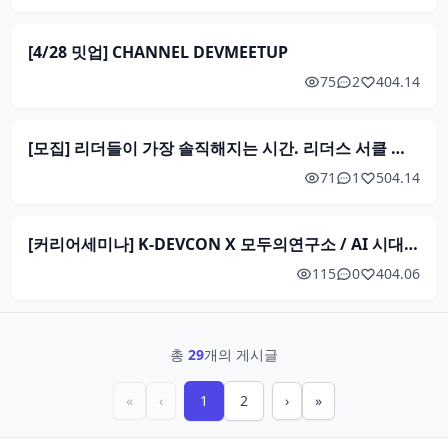
[4/28 밋업] CHANNEL DEVMEETUP
75
2
4
04.14
[모집] 리더들이 가장 솔직해지는 시간. 리더스 서클 멤버를 모집합니다.
71
1
5
04.14
[커리어세미나] K-DEVCON X 모두의연구소 / AI 시대, 나의 커리어는 어떻게 준비해야 할까? (4/13)
115
0
4
04.06
총
29
개의 게시글
«
‹
1
2
›
»