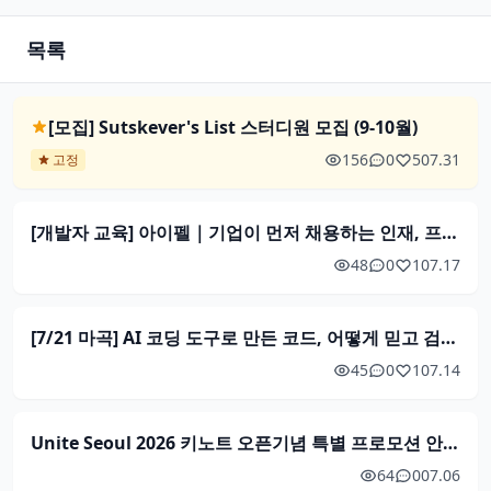
목록
[모집] Sutskever's List 스터디원 모집 (9-10월)
156
0
5
07.31
고정
[개발자 교육] 아이펠｜기업이 먼저 채용하는 인재, 프라이빗 AI 트랙🔐
48
0
1
07.17
[7/21 마곡] AI 코딩 도구로 만든 코드, 어떻게 믿고 검증할까?
45
0
1
07.14
Unite Seoul 2026 키노트 오픈기념 특별 프로모션 안내 - Unity CEO 방한, 세계 최초 발표
64
0
07.06