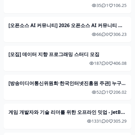
35
1
1
06.25
[오픈소스 AI 커뮤니티] 2026 오픈소스 AI 커뮤니티 모집 (6/12~7/5)
66
0
3
06.23
[모집] 데이터 지향 프로그래밍 스터디 모집
187
0
4
06.08
[방송미디어통신위원회·한국인터넷진흥원 주관] 누구나 무료 신청! 2026 위치정보 보호조치 교육 2차 (6/19)
52
1
2
06.02
게임 개발자와 기술 리더를 위한 오프라인 밋업 - JetBrains GameDev Meetup Korea 2026
1331
0
3
05.29