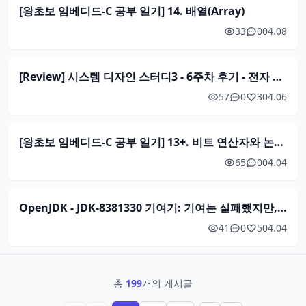
[왕초보 임베디드-C 공부 일기] 14. 배열(Array)
33
0
04.08
[Review] 시스템 디자인 스터디3 - 6주차 후기 - 전자 지갑 시스템 디자인
57
0
3
04.06
[왕초보 임베디드-C 공부 일기] 13+. 비트 연산자와 논리 회로
65
0
04.04
OpenJDK - JDK-8381330 기여기: 기여는 실패했지만, 메인테이너도 몰랐던 i18n 잔재를 발견했다
41
0
5
04.04
총
199
개의 게시글