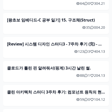
64
0
3
04.21
[왕초보 임베디드-C 공부 일기] 15. 구조체(Struct)
35
0
04.20
[Review] 시스템 디자인 스터디3 - 7주차 후기 (完) - 증권 거래소 시스템 디자인
123
3
4
04.13
클로드가 틀린 핀 알려줘서(핑계) 3시간 날린 썰.
88
1
2
04.13
클린 아키텍처 스터디 3주차 후기: 컴포넌트 원칙의 현대적 재해석
59
0
1
04.12