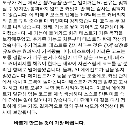
도구가 거는 제약은
불가능을 만드는
일이거든요. 권유는 잊혀
질 수 있지만, 통과하지 않으면 커밋이 안 되는 검사는 잊혀지
지 않습니다. 이 카페 키오스크 앱에는 100% 테스트 커버리지
와 린트 규칙 준수를 매 커밋마다 강제했습니다. 효과는 두 갈
래로 나타났습니다. 첫째, 기능을 쌓아 가더라도 일관성이 유
지됐습니다. 새 기능이 들어와도 회귀 테스트가 기존 동작을
보장해주었고, 추가된 기능도 처음부터 테스트와 함께 작성되
었습니다. 추가적으로, 테스트를 강제한다는 것은
경계 설정을
유도하는
효과까지 가져왔습니다. 테스트하기 어려운 코드는
보통 결합도가 너무 높거나 책임이 너무 많은 코드인데, 테스
트 커버리지를 채워야 한다는 제약이 자연스럽게 코드를 잘 분
리된 형태로 밀어붙였습니다. 둘째, AI 에이전트가 길을 잃지
않았습니다. 에이전트가 기능을 구현하는 도중에도, 커밋 단계
에서 즉시 피드백이 돌아옵니다. 테스트가 깨지면 멈추고 고쳐
야 하고, 린트 오류가 나면 통과시켜야 합니다. 이로써 에이전
트가 일관성 없는 코드를 계속 생성하다 스스로 만든 미로 속
에 갇히는 일이 일어나지 않습니다. 매 단계마다 길을 다시 정
렬하게 되는 거죠. 결과적으로 앱의 구현 속도와 안정성이 동
시에 보장됩니다.
바르게 만드는 것이 가장 빠릅니다.