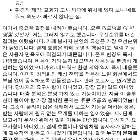
요."
환경적 제약: 교회가 도시 외곽에 위치해 있다 보니 네트
워크 속도가 빠르지 않다는 점.
여기서 중요한 결정을 내려야 했습니다.
모든 피드백을 다 반
영할 것인가?
저는 그러지 않기로 했습니다. 우선순위를 매긴
결과는 이랬습니다. 카페 봉사자 본인의 요청은 가장 우선순위
가 높았습니다. 결제 흐름은 카페 운영의 핵심이고, 알림 기능
은 사용자 만족도에 직결되기 때문입니다. 폰트 변경도 즉시
반영했습니다. 비용이 거의 들지 않으면서 사용성을 분명히 개
선하는 일이었으니까요. 네트워크 환경 제약 역시 즉시 대응했
습니다. 이미지 최적화와 캐싱 전략을 적용해 느린 회선에서도
부담 없이 동작하도록 만들었습니다. 판매 보고서는
연기
했습
니다. 당사자의 요구사항이 아니었고, 당장 급한 일도 아니었
습니다. 매출 분석은 분명 가치 있는 기능이지만, 지금 이 솔루
션이 풀어야 할 가장 절박한 문제는
주문 흐름의 병목
이었습니
다. 그것이 풀리지 않은 상태에서 보고서 기능을 더하는 것은,
받는 사람에게 필요 없는 무게를 더하는 일이었습니다. 판매
보고서가 우선순위에서 밀린 이유는 단순합니다. 당사자의 요
구사항이 아니었고, 결제 흐름이나 알림처럼 봉사자가 일하는
데 필수적인 항목도 아니었기 때문입니다. 결국
누구의 문제를
풀고 있는가
라는 기준 위에서 우선순위가 갈린 셈이고, 카페